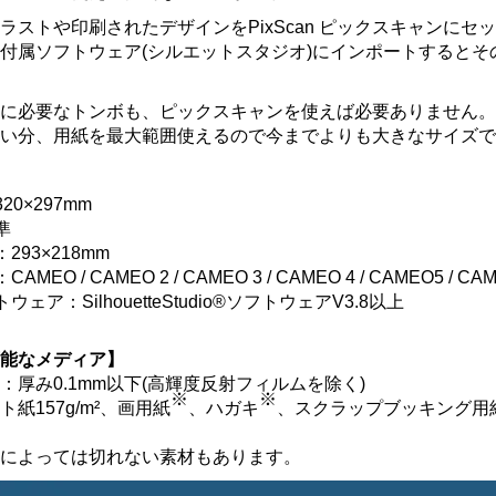
ラストや印刷されたデザインをPixScan ピックスキャンに
付属ソフトウェア(シルエットスタジオ)にインポートすると
トに必要なトンボも、ピックスキャンを使えば必要ありません
無い分、用紙を最大範囲使えるので今までよりも大きなサイズ
20×297mm
準
293×218mm
MEO / CAMEO 2 / CAMEO 3 / CAMEO 4 / CAMEO5 / CA
ウェア：SilhouetteStudio®ソフトウェアV3.8以上
可能なメディア】
ム
：厚み0.1mm以下(高輝度反射フィルムを除く)
※
※
ト紙157g/m²、画用紙
、ハガキ
、スクラップブッキング用
アによっては切れない素材もあります。