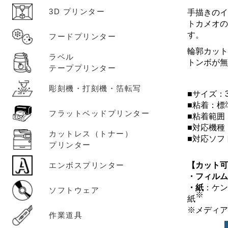
3D プリンター
手描きのイ
トカメオの
す。
フードプリンター
輪郭カッ
ラベル
トンボが
テーププリンター
彫刻機・打刻機・箔転写
■サイズ：3
■粘着：標
フラットベッドプリンター
■粘着範囲：
■対応機種：CA
カットレス（トナー）
■対応ソフト
プリンター
【カット
エンボスプリンター
・フィル
・紙
：ケン
ソフトウェア
※
紙
メディ
作業道具