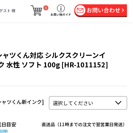
0
ゲスト 様
お買い物ガイド
シャツくん対応 シルクスクリーンイ
 水性 ソフト 100g [HR-1011152]
シャツくん新インク]
送日目安
直送品（11時までの注文で翌営業日発送）
説明