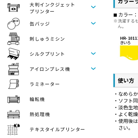
カラー
大判インクジェット
プリンター
カラー
洗濯する
缶バッジ
ん。
刺しゅうミシン
シルクプリント
アイロンプレス機
使い方
ラミネーター
なめら
輪転機
ソフト
淡色生
よく乾燥
熱処理機
使用後
さい。
テキスタイルプリンター