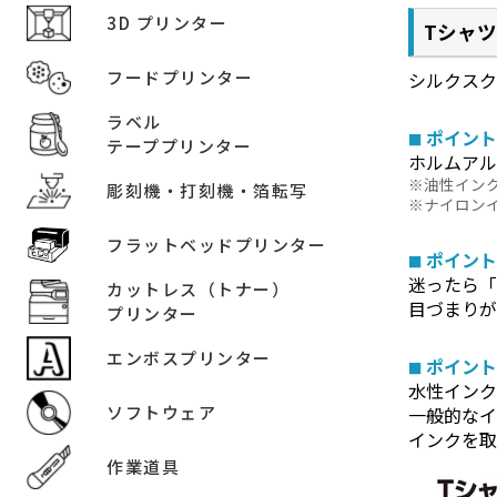
3D プリンター
Tシャ
フードプリンター
シルクスク
ラベル
ポイント
テーププリンター
ホルムア
油性インク
彫刻機・打刻機・箔転写
ナイロン
フラットベッドプリンター
ポイント
迷ったら
カットレス（トナー）
目づまり
プリンター
エンボスプリンター
ポイント
水性インク
ソフトウェア
一般的な
インクを取
作業道具