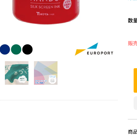
数
販
商