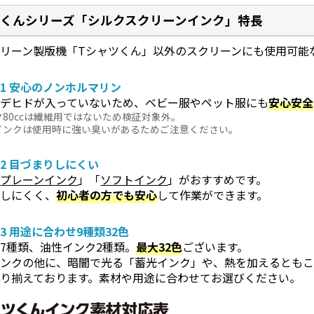
ツくんシリーズ「シルクスクリーンインク」特長
リーン製版機「Tシャツくん」以外のスクリーンにも使用可能
1 安心のノンホルマリン
ルデヒドが入っていないため、ベビー服やペット服にも
安心安全
80ccは繊維用ではないため検証対象外。
インクは使用時に強い臭いがあるためご注意ください。
2 目づまりしにくい
「
プレーンインク
」「
ソフトインク
」がおすすめです。
がしにくく、
初心者の方でも安心
して作業ができます。
3 用途に合わせ9種類32色
7種類、油性インク2種類。
最大32色
ございます。
インクの他に、暗闇で光る「蓄光インク」や、熱を加えるともこ
り揃えております。素材や用途に合わせてお選びください。