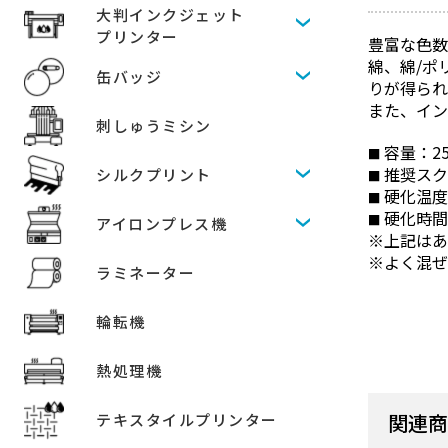
大判インクジェット
プリンター
豊富な色数
綿、綿/ポ
缶バッジ
りが得られ
また、イン
刺しゅうミシン
容量：250g
推奨スク
シルクプリント
硬化温度
硬化時間
アイロンプレス機
上記は
よく混
ラミネーター
輪転機
熱処理機
関連
テキスタイルプリンター