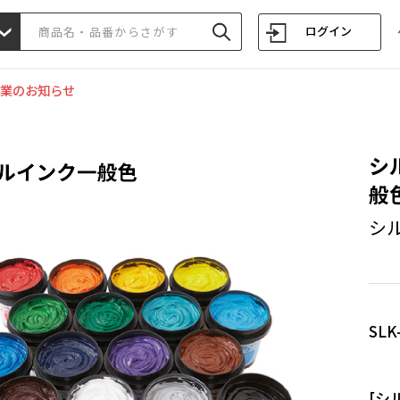
ログイン
業のお知らせ
シ
般色
シ
SLK
[シ