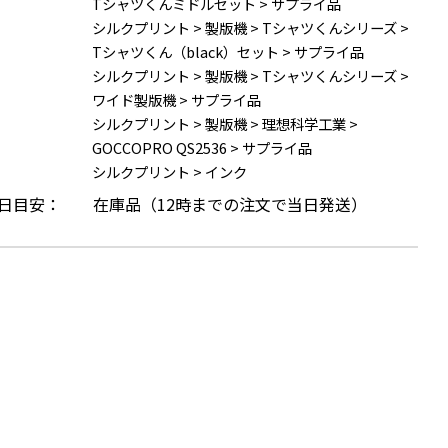
Tシャツくんミドルセット
>
サプライ品
シルクプリント
>
製版機
>
Tシャツくんシリーズ
>
Tシャツくん（black）セット
>
サプライ品
シルクプリント
>
製版機
>
Tシャツくんシリーズ
>
ワイド製版機
>
サプライ品
シルクプリント
>
製版機
>
理想科学工業
>
GOCCOPRO QS2536
>
サプライ品
シルクプリント
>
インク
日目安：
在庫品（12時までの注文で当日発送）