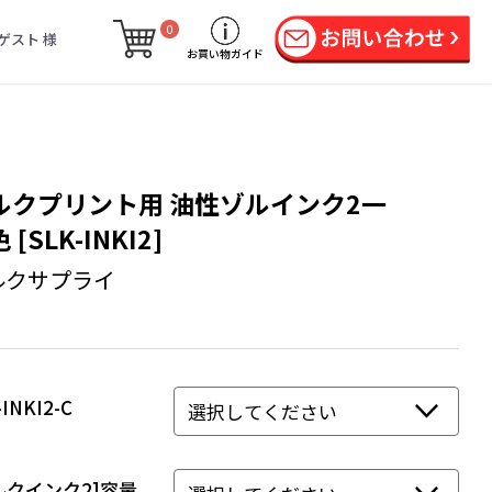
0
ゲスト 様
お買い物ガイド
ルクプリント用 油性ゾルインク2一
 [SLK-INKI2]
ルクサプライ
-INKI2-C
ルクインク2]容量