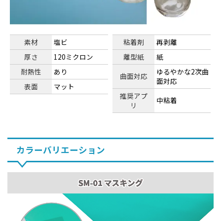
素材
塩ビ
粘着剤
再剥離
厚さ
120ミクロン
離型紙
紙
耐熱性
あり
ゆるやかな2次曲
曲面対応
面対応
表面
マット
推奨アプ
中粘着
リ
カラーバリエーション