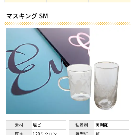
マスキング SM
素材
塩ビ
粘着剤
再剥離
厚さ
120ミクロン
離型紙
紙