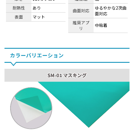
耐熱性
あり
ゆるやかな2次曲
曲面対応
面対応
表面
マット
推奨アプ
中粘着
リ
カラーバリエーション