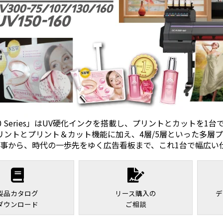
300 Series」はUV硬化インクを搭載し、プリントとカットを
Dプリントとプリント＆カット機能に加え、4層/5層といった多
事から、時代の一歩先をゆく広告看板まで、これ1台で幅広い
製品カタログ
リース購入の
デ
ダウンロード
ご相談