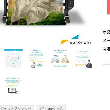
商
メ
関
クジェットプリンター
#iPhoneケース