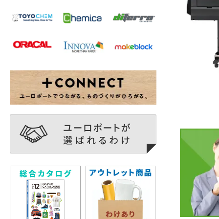
パワーアッ
Adobe I
よって、I
を確認で
で内照式
ため、プ
ます。(※
※プレビ
はありま
UV特
■UVだ
UV硬化
工や施工