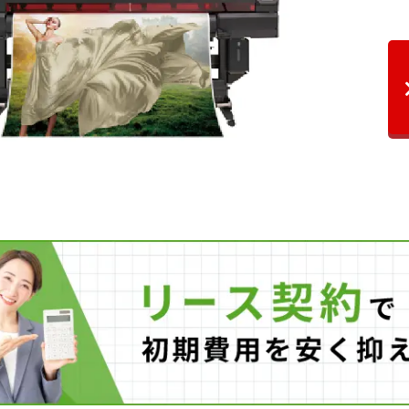
プしたRIPソフトウエア「RasterLink6Plus」の
llustratorプラグインツール「RasterLink Tools」に
llustratorの操作画面上で、4層プリントの仕上がり
きるようになります。プリント前にPCのモニター上
照明のON/OFF両方の状態を確認することができる
リントのやり直しを防ぎ、メディアのロスを減らし
)
ューは実際の印刷データを完全に表現できるもので
『Rast
せん。
ル)イ
性を活かしたオンデマンドプリント
から、即加工・即施工が可能
インクは、UV光(紫外線)を照射することで瞬時に硬化するた
を行えるため、製作時間を短縮し生産性を高めるとともに、短