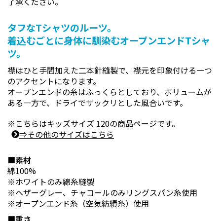
了承ください。
タフなTシャツのルーツ。
着込むごとに身体に馴染むオープンエンドTシャ
ツ。
襟はひと手間加えた二本針縫製で、襟元を印象付ける一つ
のアクセントになります。
オープンエンドの糸はふっくらとしており、ボリュームが
ある一方で、ドライでザックリとした風合いです。
※こちらはキッズサイズ 120の商品ページです。
⇒その他のサイズはこちら
■素材
綿100%
※ホワイトのみ綿糸縫製
※ヘザーグレー、チャコールのみリングスパン糸使用
※オープンエンド糸（空気紡績糸）使用
■重さ