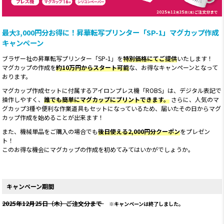
最大3,000円分お得に！昇華転写プリンター「SP-1」マグカップ作成
キャンペーン
ブラザー社の昇華転写プリンター「SP-1」を
特別価格にてご提供
いたします！
マグカップの作成を
約10万円からスタート可能
な、お得なキャンペーンとなって
おります。
マグカップ作成セットに付属するアイロンプレス機「ROBS」は、デジタル表記で
操作しやすく、
誰でも簡単にマグカップにプリントできます。
さらに、人気のマ
グカップ3種や便利な作業道具もセットになっているため、届いたその日からマグ
カップ作成を始めることが出来ます！
また、機械単品をご購入の場合でも
後日使える2,000円分クーポン
をプレゼン
ト！
このお得な機会にマグカップの作成を初めてみてはいかがでしょうか。
キャンペーン期間
2025年12月25日（木）ご注文分まで
キャンペーンは終了しました。