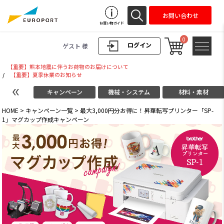
お問い合わせ
お買い物ガイド
0
ログイン
ゲスト 様
【重要】熊本地震に伴うお荷物のお届けについて
/
【重要】夏季休業のお知らせ
キャンペーン
機械・システム
材料・素材
HOME
>
キャンペーン一覧
>
最大3,000円分お得に！昇華転写プリンター「SP-
1」マグカップ作成キャンペーン