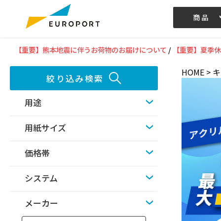
商品
記事/動画
【重要】熊本地震に伴うお荷物のお届けについて
/
【重要】夏季休
HOME
>
キ
絞り込み検索
用途
用紙サイズ
価格帯
システム
メーカー