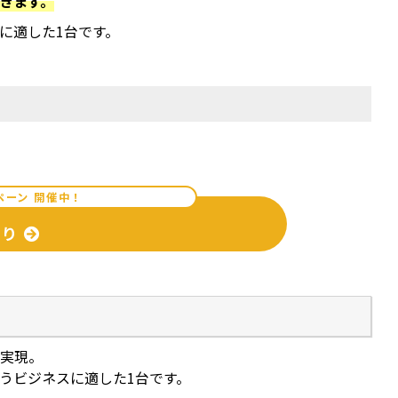
きます。
に適した1台です。
ペーン 開催中！
もり
を実現。
うビジネスに適した1台です。