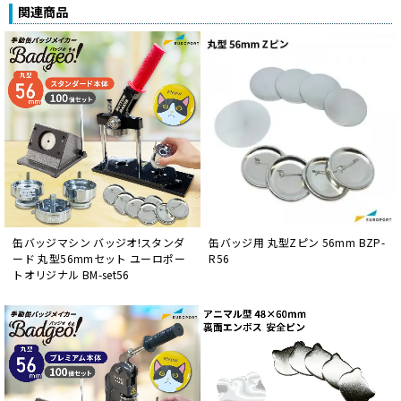
関連商品
缶バッジマシン バッジオ!スタンダ
缶バッジ用 丸型Zピン 56mm BZP-
ード 丸型56mmセット ユーロポー
R56
トオリジナル BM-set56