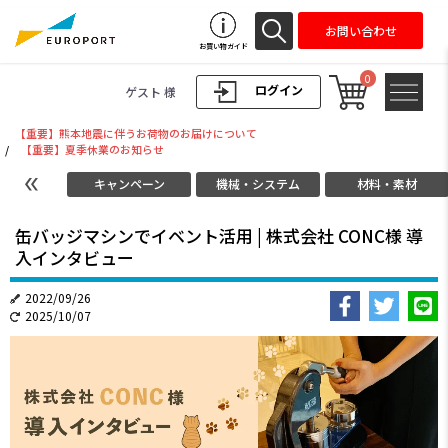
お問い合わせ
お買い物ガイド
0
ログイン
ゲスト 様
【重要】熊本地震に伴うお荷物のお届けについて
/
【重要】夏季休業のお知らせ
キャンペーン
機械・システム
材料・素材
缶バッジマシンでイベント活用 | 株式会社 CONC様 導
入インタビュー
2022/09/26
2025/10/07