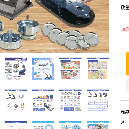
数
販
商
メ