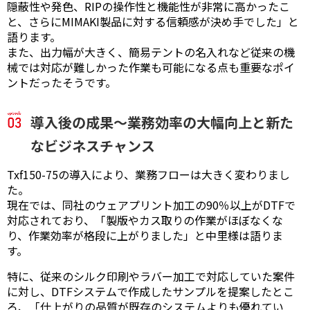
隠蔽性や発色、RIPの操作性と機能性が非常に高かったこ
と、さらにMIMAKI製品に対する信頼感が決め手でした」と
語ります。
また、出力幅が大きく、簡易テントの名入れなど従来の機
械では対応が難しかった作業も可能になる点も重要なポイ
ントだったそうです。
導入後の成果～業務効率の大幅向上と新た
なビジネスチャンス
Txf150-75の導入により、業務フローは大きく変わりまし
た。
現在では、同社のウェアプリント加工の90％以上がDTFで
対応されており、「製版やカス取りの作業がほぼなくな
り、作業効率が格段に上がりました」と中里様は語りま
す。
特に、従来のシルク印刷やラバー加工で対応していた案件
に対し、DTFシステムで作成したサンプルを提案したとこ
ろ、「仕上がりの品質が既存のシステムよりも優れてい