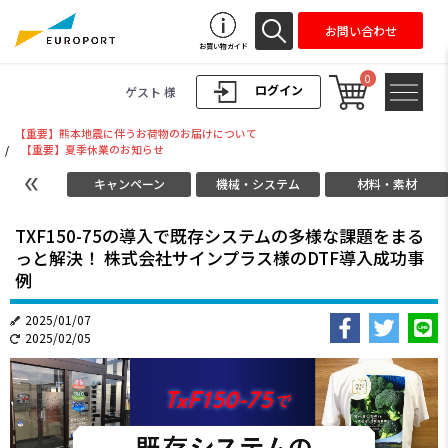
お問い合わせ
お買い物ガイド
0
ログイン
ゲスト 様
【重要】熊本地震に伴うお荷物のお届けについて
/
【重要】夏季休業のお知らせ
キャンペーン
機械・システム
材料・素材
TXF150-75の導入で既存システムの多様な課題をまる
っと解決！ 株式会社サインプラス様のDTF導入成功事
例
2025/01/07
2025/02/05