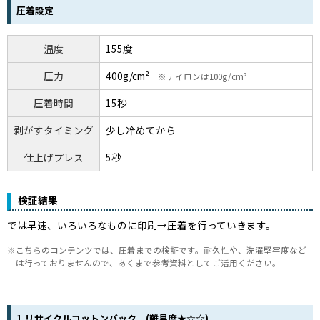
圧着設定
温度
155度
圧力
400g/cm²
ナイロンは100g/cm²
圧着時間
15秒
剥がすタイミング
少し冷めてから
仕上げプレス
5秒
検証結果
では早速、いろいろなものに印刷→圧着を行っていきます。
こちらのコンテンツでは、圧着までの検証です。耐久性や、洗濯堅牢度など
は行っておりませんので、あくまで参考資料としてご活用ください。
1.リサイクルコットンバック (難易度★☆☆)