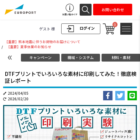
お問い合わせ
お買い物ガイド
0
ログイン
ゲスト 様
【重要】熊本地震に伴うお荷物のお届けについて
/
【重要】夏季休業のお知らせ
キャンペーン
機械・システム
材料・素材
DTFプリントでいろいろな素材に印刷してみた！徹底検
証レポート
2024/04/05
2026/02/20