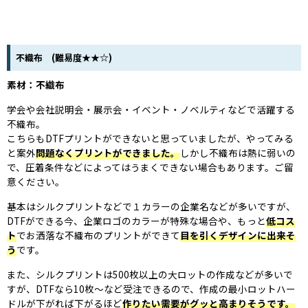
不織布 (難易度★★☆)
素材：不織布
学会や会社説明会・展示会・イベント・ノベルティなどで活躍する
不織布。
こちらもDTFプリントができないと思っていましたが、やってみる
と案外
問題なくプリントができました。
しかし不織布は熱に弱いの
で、圧着条件などによってはうまくできない場合もあります。ご留
意ください。
基本はシルクプリントなどで１カラーの企業名などが多いですが、
DTFができる今、企業ロゴのカラーが特殊な場合や、もっと
低コス
ト
でお洒落な不織布のプリントができて
目を引くデザインに出来そ
う
です。
また、シルクプリントは500枚以上の大ロットの作成などが多いで
すが、DTFなら10枚～など受注できるので、作成の最小ロットハー
ドルが下がれば下がるほど
作りたい需要がグッと高まりそうです。