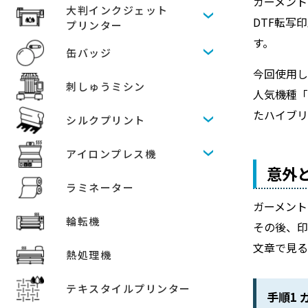
ガーメント
大判インクジェット
DTF転写
プリンター
す。
缶バッジ
今回使用した
刺しゅうミシン
人気機種「
たハイブリ
シルクプリント
アイロンプレス機
意外
ラミネーター
ガーメント
輪転機
その後、
文章で見
熱処理機
テキスタイルプリンター
手順1