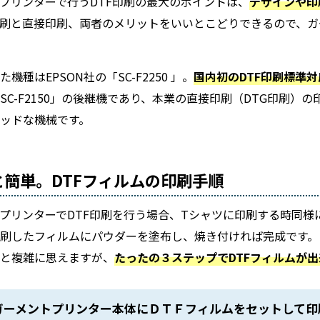
プリンターで行うDTF印刷の最大のポイントは、
デザインや印
印刷と直接印刷、両者のメリットをいいとこどりできるので、
機種はEPSON社の「SC-F2250 」。
国内初のDTF印刷標準
SC-F2150」の後継機であり、本業の直接印刷（DTG印刷）
ッドな機械です。
と簡単。DTFフィルムの印刷手順
プリンターでDTF印刷を行う場合、Tシャツに印刷する時同様
印刷したフィルムにパウダーを塗布し、焼き付ければ完成です。
ると複雑に思えますが、
たったの３ステップでDTFフィルムが
 ガーメントプリンター本体にＤＴＦフィルムをセットして印