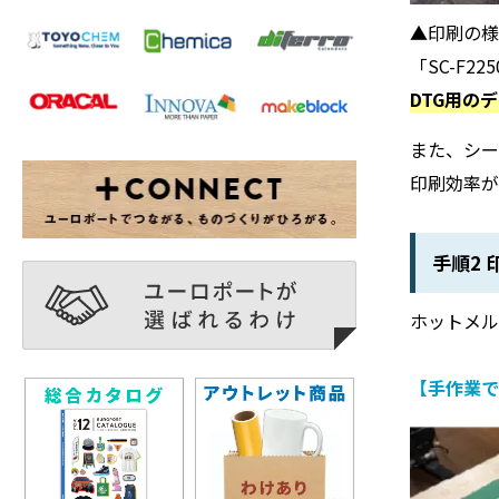
▲印刷の
「SC-F2
DTG用の
また、シ
印刷効率が
手順2
ホットメ
【手作業