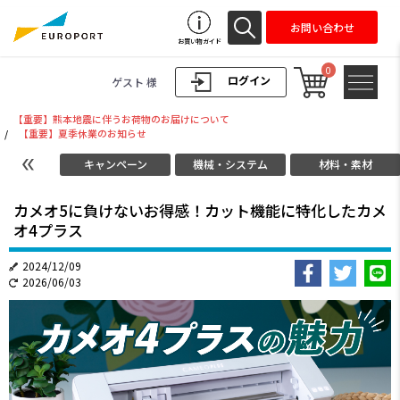
お問い合わせ
お買い物ガイド
0
ログイン
ゲスト 様
【重要】熊本地震に伴うお荷物のお届けについて
/
【重要】夏季休業のお知らせ
キャンペーン
機械・システム
材料・素材
カメオ5に負けないお得感！カット機能に特化したカメ
オ4プラス
2024/12/09
2026/06/03