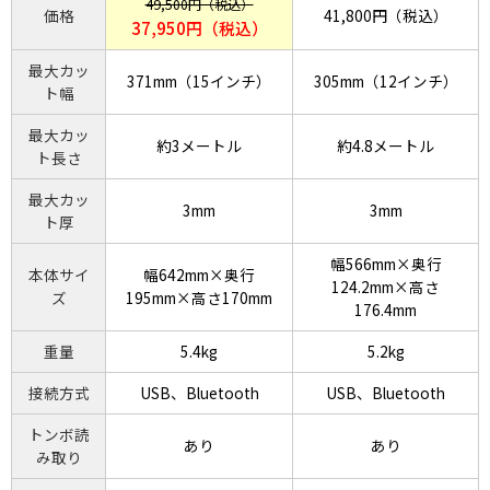
49,500円（税込）
価格
41,800円（税込）
37,950円（税込）
最大カッ
371mm（15インチ）
305mm（12インチ）
ト幅
最大カッ
約3メートル
約4.8メートル
ト長さ
最大カッ
3mm
3mm
ト厚
幅566mm×奥行
本体サイ
幅642mm×奥行
124.2mm×高さ
ズ
195mm×高さ170mm
176.4mm
重量
5.4kg
5.2kg
接続方式
USB、Bluetooth
USB、Bluetooth
トンボ読
あり
あり
み取り