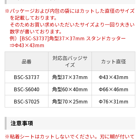
パッケージおよび内包の袋にはカットした直径のサイズ
を記載しております。
そのためお買い求めいただいたサイズより一回り大きい
数字が書いております。
例）[BSC-S3737]角型37×37mm スタンドカッター
⇒Φ43×43mm
対応缶バッジサ
品番
カット直径
イズ
BSC-S3737
角型37×37mm
Φ43×43mm
BSC-S6040
角型60×40mm
Φ66×46mm
BSC-S7025
角型70×25mm
Φ76×31mm
注意事項
粘着シートはカットしないでください。刃に糊が付いて