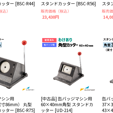
ター [BSC-R44]
スタンドカッター [BSC-R56]
スタン
税込）
販売価格（税込）
販売
23,430円
14,0
[中古品] 缶バッジマシン用
缶バ
マシン用
60×40mm角型 スタンドカ
37×
実寸86mm） 丸型
ッター [UD-214]
43×
ター [BSC-R75]