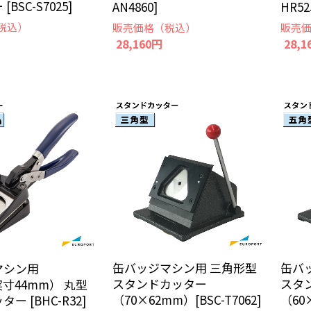
BSC-S7025]
AN4860]
HR52
税込）
販売価格（税込）
販売
28,160円
28,1
缶バッジマシン用 三角形型
缶バ
マシン用
スタンドカッター
スタ
実寸44mm） 丸型
（70×62mm）[BSC-T7062]
（60×
ー [BHC-R32]