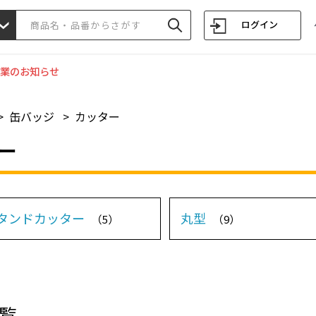
ログイン
業のお知らせ
>
缶バッジ
>
カッター
ー
スタンドカッター
丸型
（5）
（9）
覧