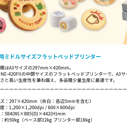
用ミドルサイズフラットベッドプリンター
積はA3サイズの297mm×420mm。
0HとNE-420FIIの中間サイズのフラットベッドプリンターで、A
トさと高い生産性を兼ね備え、多品種少量生産に最適です。
ーーーーーーーーーーーーーーーーーーーーーーーーーーーー
ズ：297×420mm（余白：各辺5mmを含む）
1,200×1,200dpi / 600×600dpi
584(W)×885(D)×442(H)mm
：約50kg（ベース部32kg プリンター部18kg）