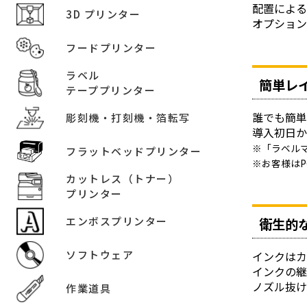
配置による
3D プリンター
オプショ
フードプリンター
ラベル
簡単レ
テーププリンター
誰でも簡
彫刻機・打刻機・箔転写
導入初日
※「ラベル
フラットベッドプリンター
※お客様は
カットレス（トナー）
プリンター
エンボスプリンター
衛生的
ソフトウェア
インクは
インクの継
ノズル抜
作業道具