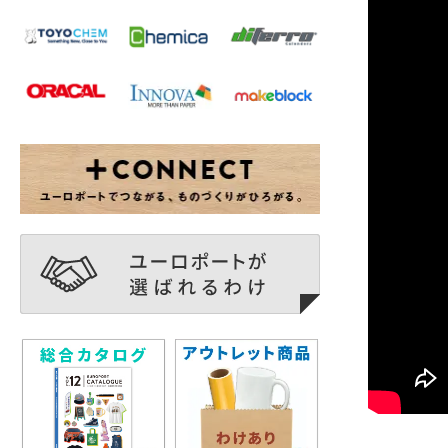
優れた
店舗スタ
実現しま
また、仕
す。
付属の