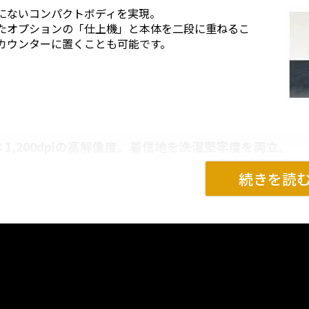
にないコンパクトボディを実現。
たオプションの「仕上機」と本体を二段に重ねるこ
カウンターに置くことも可能です。
00×1,200dpiの高解像度。着信地を洗濯堅牢度を両立。
これま
プリン
生地に
ん。