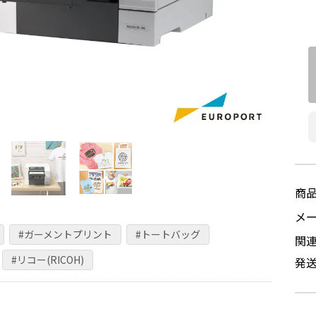
商
メ
#ガーメントプリント
#トートバッグ
関
#リコー(RICOH)
発