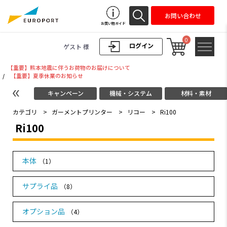
お問い合わせ
お買い物ガイド
0
ログイン
ゲスト 様
【重要】熊本地震に伴うお荷物のお届けについて
/
【重要】夏季休業のお知らせ
キャンペーン
機械・システム
材料・素材
カテゴリ
>
ガーメントプリンター
>
リコー
>
Ri100
Ri100
本体
（1）
サプライ品
（8）
オプション品
（4）