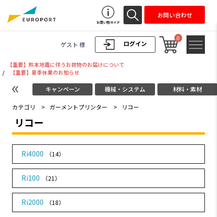
お問い合わせ
お買い物ガイド
0
ログイン
ゲスト 様
【重要】熊本地震に伴うお荷物のお届けについて
/
【重要】夏季休業のお知らせ
キャンペーン
機械・システム
材料・素材
カテゴリ
>
ガーメントプリンター
>
リコー
リコー
Ri4000
（14）
Ri100
（21）
Ri2000
（18）