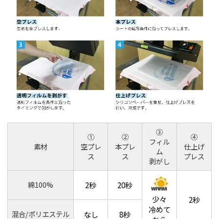
③
①
②
④
フィル
素材
空プレ
本プレ
仕上げ
ム
ス
ス
プレス
剥がし
綿100%
2秒
20秒
少々
2秒
冷めて
混合/ポリエステル
なし
8秒