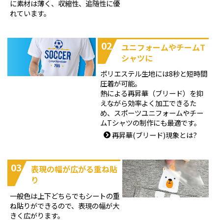
に素材は薄く、収縮性、追随性に優
れています。
02
ユニフォームやチームT
シャツに
ポリエステル生地には8秒と短時間
圧着が可能。
熱による再昇華（ブリード）を抑
えながら効率よく加工できるた
め、スポーツユニフォームやチー
ムTシャツの制作にも最適です。
再昇華(ブリード)現象とは?
03
表現の幅が広がる重ね貼
り
一般色は上下どちらでもシートの重
ね貼りができるので、表現の幅が大
きく広がります。