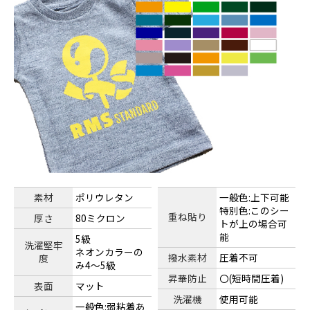
素材
ポリウレタン
一般色:上下可能
特別色:このシー
重ね貼り
厚さ
80ミクロン
トが上の場合可
能
5級
洗濯堅牢
ネオンカラーの
撥水素材
圧着不可
度
み4～5級
昇華防止
〇(短時間圧着)
表面
マット
洗濯機
使用可能
一般色:弱粘着あ