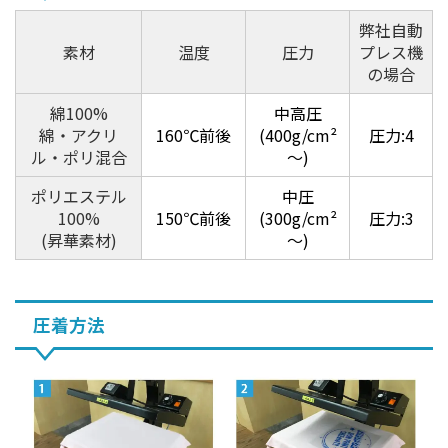
弊社自動
素材
温度
圧力
プレス機
の場合
綿100%
中高圧
綿・アクリ
160℃前後
(400g/cm²
圧力:4
ル・ポリ混合
～)
ポリエステル
中圧
100%
150℃前後
(300g/cm²
圧力:3
(昇華素材)
～)
圧着方法