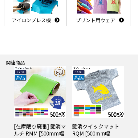
アイロンプレス機
プリント用ウェア
関連商品
[在庫限り廃番] 艶消マ
艶消クイックマット
ロー
ルチ RMM [500mm幅
RQM [500mm幅