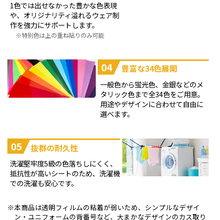
1色では出せなかった豊かな色表現
や、オリジナリティ溢れるウェア制
作を強力にサポートします。
特別色は上の重ね貼りのみ可能
04
豊富な34色展開
一般色から蛍光色、金銀などのメ
タリック色まで全34色をご用意。
用途やデザインに合わせて自由に
選べます。
05
抜群の耐久性
洗濯堅牢度5級の色落ちしにくく、
抵抗性が高いシートのため、洗濯機
での洗濯も安心です。
本商品は透明フィルムの粘着が弱いため、シンプルなデザイ
ン・ユニフォームの背番号など、大まかなデザインのカス取り