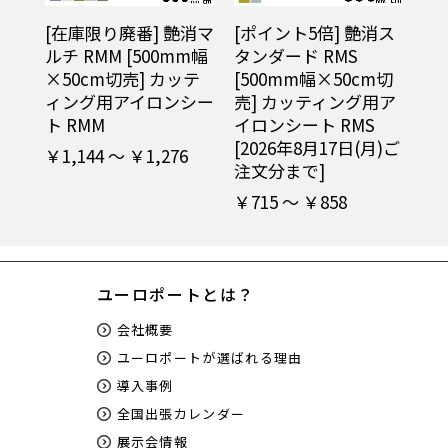
[在庫限り廃番] 艶消マ
[ポイント5倍] 艶消ス
ルチ RMM [500mm幅
タンダード RMS
×50cm切売] カッテ
[500mm幅×50cm切
ィング用アイロンシー
売] カッティング用ア
ト RMM
イロンシート RMS
[2026年8月17日(月)ご
￥1,144 ～ ￥1,276
注文分まで]
￥715 ～ ￥858
ユーロポートとは？
会社概要
ユーロポートが選ばれる理由
導入事例
全国出張カレンダー
展示会情報