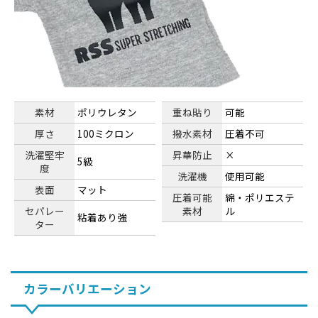
素材
ポリウレタン
重ね貼り
可能
厚さ
100ミクロン
撥水素材
圧着不可
洗濯堅牢
昇華防止
×
5級
度
洗濯機
使用可能
表面
マット
圧着可能
綿・ポリエステ
セパレー
素材
ル
粘着あり強
ター
カラーバリエーション