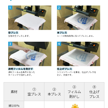
③
④
①
②
素材
フィルム
仕上げ
空プレス
本プレス
剥がし
プレス
綿100%