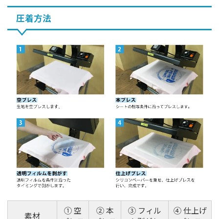
圧着方法
① 空
② 本
③ フィル
④ 仕上げ
素材