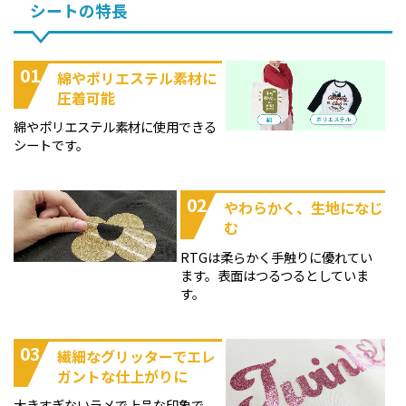
シートの特長
01
綿やポリエステル素材に
圧着可能
綿やポリエステル素材に使用できる
シートです。
02
やわらかく、生地になじ
む
RTGは柔らかく手触りに優れてい
ます。表面はつるつるとしていま
す。
03
繊細なグリッターでエレ
ガントな仕上がりに
大きすぎないラメで上品な印象で