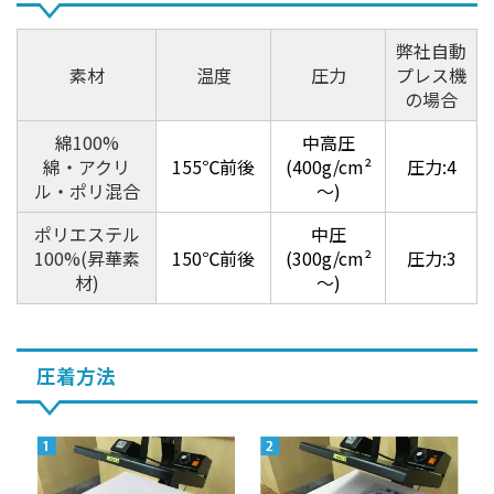
弊社自動
素材
温度
圧力
プレス機
の場合
綿100%
中高圧
綿・アクリ
155℃前後
(400g/cm²
圧力:4
ル・ポリ混合
～)
ポリエステル
中圧
100%(昇華素
150℃前後
(300g/cm²
圧力:3
材)
～)
圧着方法