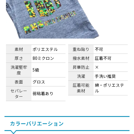
素材
ポリエステル
重ね貼り
不可
厚さ
80ミクロン
撥水素材
圧着不可
洗濯堅牢
昇華防止
×
5級
度
洗濯
手洗い推奨
表面
グロス
圧着可能
綿・ポリエステ
セパレー
素材
ル
弱粘着あり
ター
カラーバリエーション