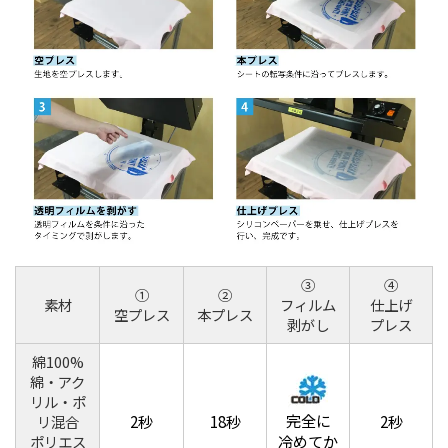
③
④
①
②
素材
フィルム
仕上げ
空プレス
本プレス
剥がし
プレス
綿100%
綿・アク
リル・ポ
完全に
2秒
18秒
2秒
リ混合
冷めてか
ポリエス