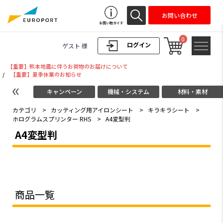
お問い合わせ
お買い物ガイド
0
ログイン
ゲスト 様
【重要】熊本地震に伴うお荷物のお届けについて
/
【重要】夏季休業のお知らせ
キャンペーン
機械・システム
材料・素材
カテゴリ
>
カッティング用アイロンシート
>
キラキラシート
>
ホログラムスプリンター RHS
>
A4変型判
A4変型判
商品一覧