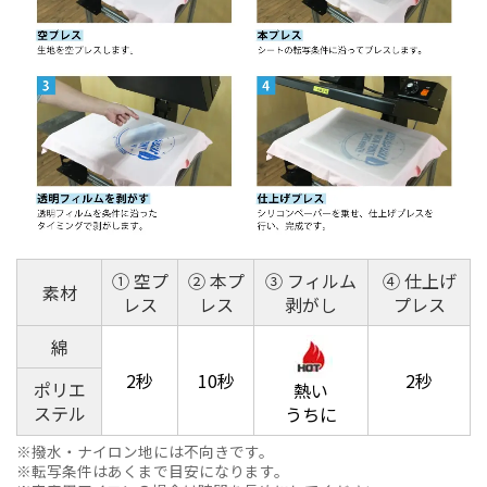
① 空プ
② 本プ
③ フィルム
④ 仕上げ
素材
レス
レス
剥がし
プレス
綿
2秒
10秒
2秒
ポリエ
熱い
ステル
うちに
撥水・ナイロン地には不向きです。
転写条件はあくまで目安になります。