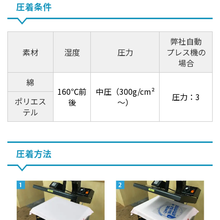
圧着条件
弊社自動
素材
湿度
圧力
プレス機の
場合
綿
160℃前
中圧（300g/cm²
圧力：3
ポリエス
後
～）
テル
圧着方法