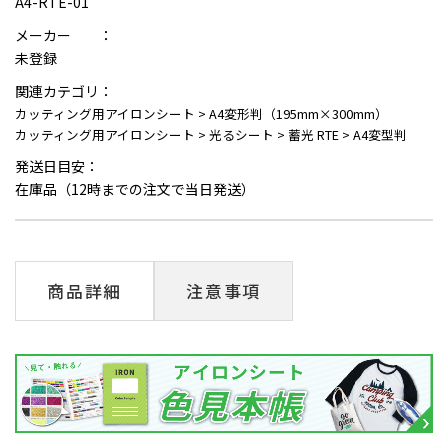
A4-RTE-01
メーカー ：
未登録
関連カテゴリ：
カッティング用アイロンシート
>
A4変形判（195mm×300mm）
カッティング用アイロンシート
>
光るシート
>
蓄光 RTE
>
A4変型判
発送日目安：
在庫品（12時までの注文で当日発送）
商品詳細
注意事項