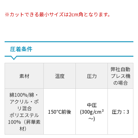
カットできる最小サイズは2cm角となります。
圧着条件
弊社自動
素材
温度
圧力
プレス機
の場合
綿100%/綿・
アクリル・ポ
中圧
リ混合
150℃前後
(300g/cm²
圧力：3
ポリエステル
～)
100%（昇華素
材）