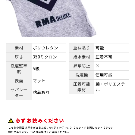
素材
ポリウレタン
重ね貼り
可能
厚さ
350ミクロン
撥水素材
圧着不可
洗濯堅牢
昇華防止
×
5級
度
洗濯機
使用可能
表面
マット
圧着可能
綿・ポリエステ
セパレー
素材
ル
粘着あり
ター