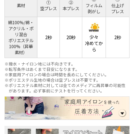
①
②
素材
フィルム
仕上げ
空プレス
本プレス
剥がし
プレス
綿100%/綿・
アクリル・ポ
リ混合
少々
2秒
20秒
2秒
ポリエステル
冷めてか
100%（昇華
ら
素材）
撥水・ナイロン地には不向きです。
転写条件はあくまで目安になります。
家庭用アイロンの場合は時間を長めにしてください。
ポリエステル生地の場合は空プレスは不要です。
ポリエステル素材に対しては全てのメディアに再昇華の可能性
があります。必ず事前にテストを行ってください。