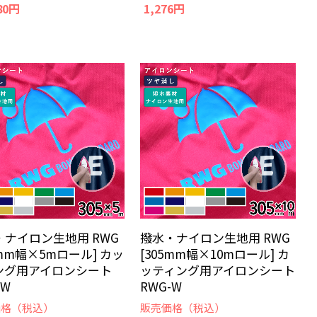
80円
1,276円
・ナイロン生地用 RWG
撥水・ナイロン生地用 RWG
5mm幅×5mロール] カッ
[305mm幅×10mロール] カ
ング用アイロンシート
ッティング用アイロンシート
-W
RWG-W
価格（税込）
販売価格（税込）