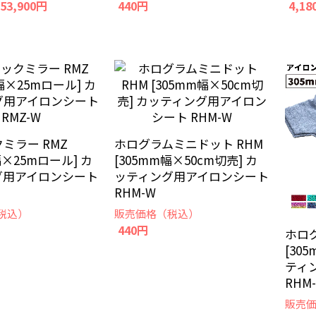
 53,900円
440円
4,18
ミラー RMZ
ホログラムミニドット RHM
幅×25mロール] カ
[305mm幅×50cm切売] カ
グ用アイロンシート
ッティング用アイロンシート
RHM-W
税込）
販売価格（税込）
440円
ホロ
[30
ティ
RHM
販売