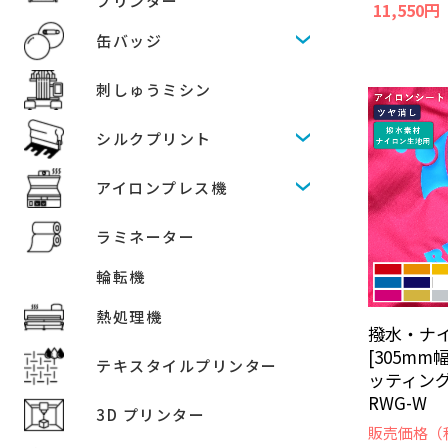
プリンター
11,550円
缶バッジ
刺しゅうミシン
シルクプリント
アイロンプレス機
ラミネーター
輪転機
熱処理機
撥水・ナイ
[305mm
テキスタイルプリンター
ッティン
RWG-W
3D プリンター
販売価格（