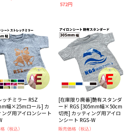
572円
ッチミラー RSZ
[在庫限り廃番]艶有スタンダ
5mm幅×25mロール] カ
ード RGS [305mm幅×50cm
ィング用アイロンシート
切売] カッティング用アイロ
W
ンシート RGS-W
価格（税込）
販売価格（税込）