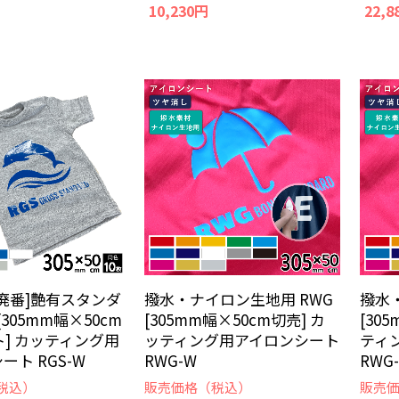
10,230円
22,8
廃番]艶有スタンダ
撥水・ナイロン生地用 RWG
撥水
 [305mm幅×50cm
[305mm幅×50cm切売] カ
[30
ト] カッティング用
ッティング用アイロンシート
ティ
ート RGS-W
RWG-W
RWG
税込）
販売価格（税込）
販売