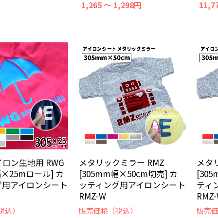
1,265 ～ 1,298円
11,7
ロン生地用 RWG
メタリックミラー RMZ
メタ
幅×25mロール] カ
[305mm幅×50cm切売] カ
[30
グ用アイロンシート
ッティング用アイロンシート
ティ
RMZ-W
RMZ
税込）
販売価格（税込）
販売