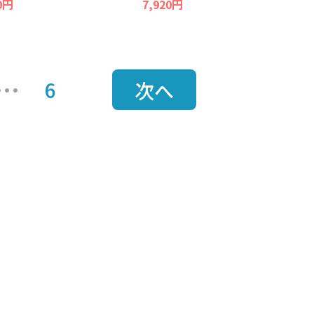
0円
7,920円
6
次へ