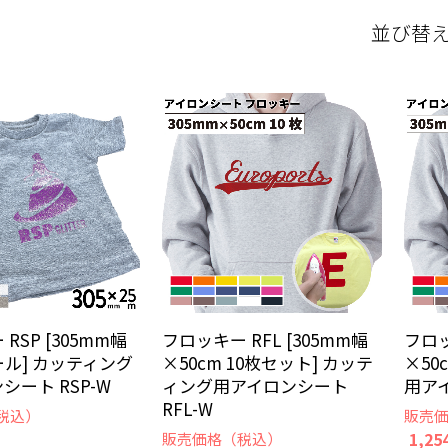
並び替
RSP [305mm幅
フロッキー RFL [305mm幅
フロッ
ール] カッティング
×50cm 10枚セット] カッテ
×50
シート RSP-W
ィング用アイロンシート
用アイ
RFL-W
税込）
販売
1,25
販売価格（税込）