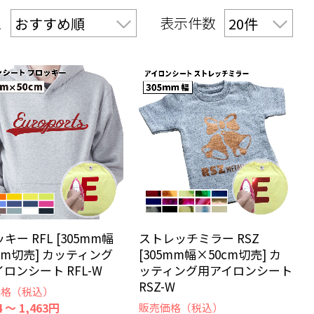
え
表示件数
キー RFL [305mm幅
ストレッチミラー RSZ
cm切売] カッティング
[305mm幅×50cm切売] カ
ロンシート RFL-W
ッティング用アイロンシート
RSZ-W
価格（税込）
4 ～ 1,463円
販売価格（税込）