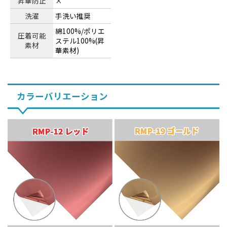
昇華防止
×
洗濯
手洗い推奨
綿100%/ポリエ
圧着可能
ステル100%(昇
素材
華素材)
カラーバリエーション