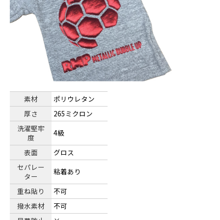
素材
ポリウレタン
厚さ
265ミクロン
洗濯堅牢
4級
度
表面
グロス
セパレー
粘着あり
ター
重ね貼り
不可
撥水素材
不可