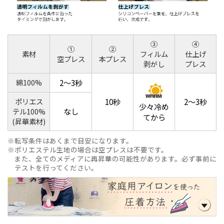
③
④
①
②
素材
フィルム
仕上げ
空プレス
本プレス
剥がし
プレス
綿100%
2～3秒
ポリエス
10秒
2～3秒
少々冷め
なし
テル100%
てから
(昇華素材)
転写条件はあくまで目安になります。
ポリエステル生地の場合は空プレスは不要です。
また、全てのメディアに再昇華の可能性があります。必ず事前に
テストを行ってください。