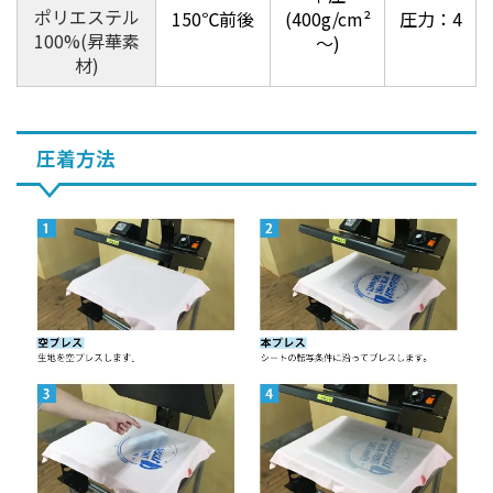
ポリエステル
150℃前後
(400g/cm²
圧力：4
100%(昇華素
～)
材)
圧着方法