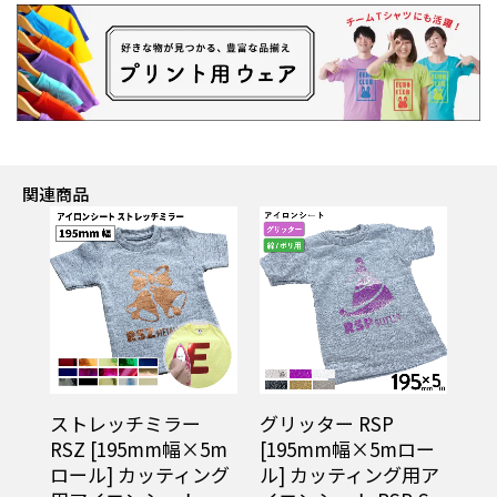
関連商品
ストレッチミラー
グリッター RSP
RSZ [195mm幅×5m
[195mm幅×5mロー
ロール] カッティング
ル] カッティング用ア