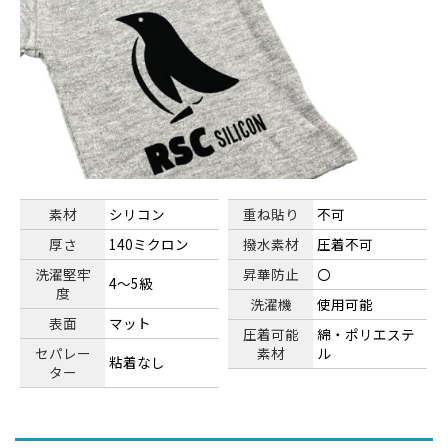
素材
シリコン
重ね貼り
不可
厚さ
140ミクロン
撥水素材
圧着不可
洗濯堅牢
昇華防止
〇
4～5級
度
洗濯機
使用可能
表面
マット
圧着可能
綿・ポリエステ
セパレー
素材
ル
粘着なし
ター