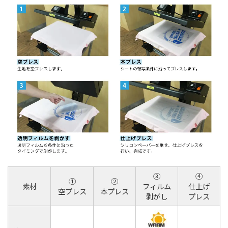
③
④
①
②
素材
フィルム
仕上げ
空プレス
本プレス
剥がし
プレス