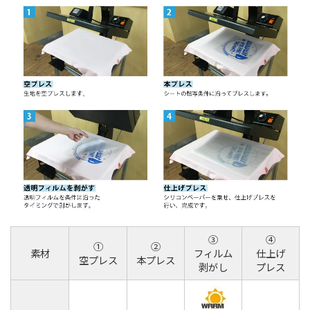
③
④
①
②
素材
フィルム
仕上げ
空プレス
本プレス
剥がし
プレス