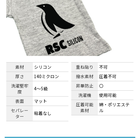
素材
シリコン
重ね貼り
不可
厚さ
140ミクロン
撥水素材
圧着不可
洗濯堅牢
昇華防止
〇
4～5級
度
洗濯機
使用可能
表面
マット
圧着可能
綿・ポリエステ
セパレー
素材
ル
粘着なし
ター