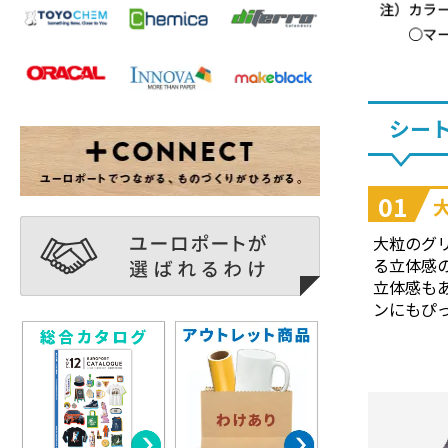
シー
01
大粒のグ
る立体感
立体感も
ンにもぴ