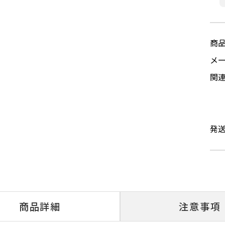
商
メ
関
発
商品詳細
注意事項