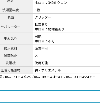
厚さ
ホロ
：340ミクロン
※
洗濯堅牢度
5級
表面
グリッター
粘着あり
セパレーター
ホロ
：弱粘着あり
※
可能
重ね貼り
ホロ
：不可
※
撥水素材
圧着不可
昇華防止
×
洗濯機
使用可能
圧着可能素材
綿・ポリエステル
：RSG-H44 ホロピンク / RSG-H19 ホロゴールド / RSG-H54 ホロシルバー