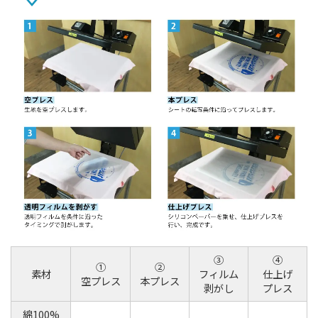
③
④
①
②
素材
フィルム
仕上げ
空プレス
本プレス
剥がし
プレス
綿100%