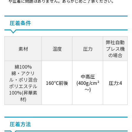
や圧着に問題はありません。あらかじめご了承ください。
圧着条件
弊社自動
素材
温度
圧力
プレス機
の場合
綿100%
綿・アクリ
中高圧
ル・ポリ混合
160℃前後
(400g/cm²
圧力:4
ポリエステル
～)
100%(昇華素
材)
圧着方法