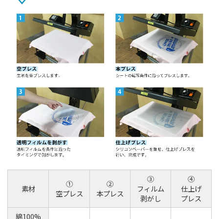
③
④
①
②
素材
フィルム
仕上げ
空プレス
本プレス
剥がし
プレス
綿100%