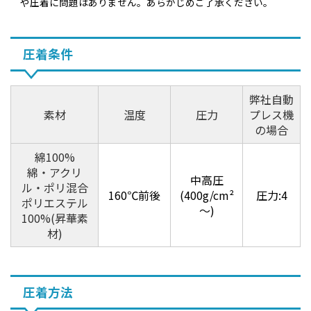
や圧着に問題はありません。あらかじめご了承ください。
圧着条件
弊社自動
素材
温度
圧力
プレス機
の場合
綿100%
綿・アクリ
中高圧
ル・ポリ混合
160℃前後
(400g/cm²
圧力:4
ポリエステル
～)
100%(昇華素
材)
圧着方法