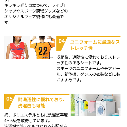
キラキラ光り目立つので、ライブT
シャツやスポーツ観戦グッズなどの
オリジナルウェア製作にも最適で
す。
04
ユニフォームに最適なス
トレッチ性
収縮性、追随性に優れておりストレ
ッチ性のあるシートです。
スポーツのユニフォームやチアガー
ル、新体操、ダンスの衣装などにも
おすすめです。
05
耐洗濯性に優れており、
洗濯機も可能
綿、ポリエステルともに洗濯堅牢度
4～5級を取得しています。
洗濯機で洗ってもはがれる心配があ