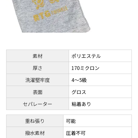
素材
ポリエステル
厚さ
170ミクロン
洗濯堅牢度
4～5級
表面
グロス
セパレーター
粘着あり
重ね張り
可能
撥水素材
圧着不可