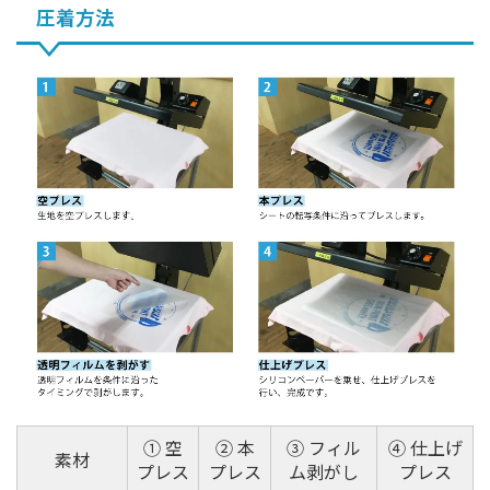
圧着方法
① 空
② 本
③ フィル
④ 仕上げ
素材
プレス
プレス
ム剥がし
プレス