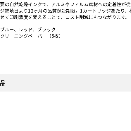
不要の自然乾燥インクで、アルミやフィルム素材への定着性が従
ジ補填日より12ヶ月の品質保証期限。1カートリッジあたり、標準
せて印刷濃度を変えることで、コスト削減にもつながります。
：ブルー、レッド、ブラック
クリーニングペーパー（5枚）
商品