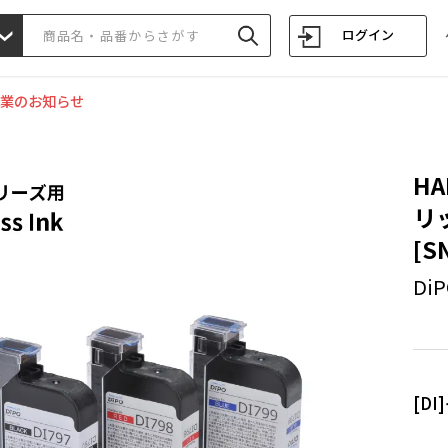
ログイン
業のお知らせ
H
リッ
[SN
Di
[D