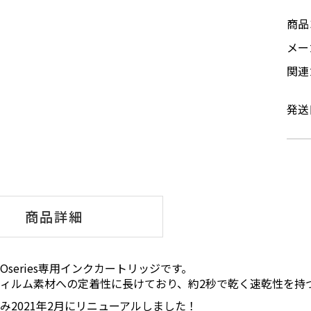
商品
メ
関連
発送
商品詳細
DiPOseries専用インクカートリッジです。
ィルム素材への定着性に長けており、約2秒で乾く速乾性を持
み2021年2月にリニューアルしました！