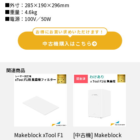
■外寸：285×190×296mm
■重量：4.6kg
■電源：100V／50W
お得にお買い求めいただけます！
中古機購入はこちら
関連商品
ol
Makeblock xTool F1
[中古機] Makeblock