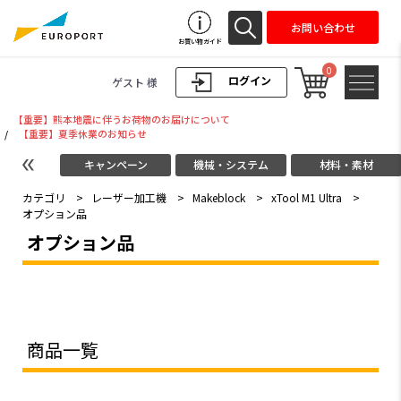
お問い合わせ
お買い物ガイド
0
ログイン
ゲスト 様
【重要】熊本地震に伴うお荷物のお届けについて
/
【重要】夏季休業のお知らせ
キャンペーン
機械・システム
材料・素材
カテゴリ
>
レーザー加工機
>
Makeblock
>
xTool M1 Ultra
>
オプション品
オプション品
商品一覧