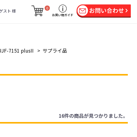
0
ゲスト 様
お買い物ガイド
UJF-7151 plusII
>
サプライ品
16件
の商品が見つかりました。