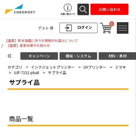
お問い合わせ
お買い物ガイド
0
ログイン
ゲスト 様
【重要】熊本地震に伴うお荷物のお届けについて
/
【重要】夏季休業のお知らせ
キャンペーン
機械・システム
材料・素材
カテゴリ
>
インクジェットプリンター
>
UVプリンター
>
ミマキ
>
UJF-7151 plusII
>
サプライ品
サプライ品
商品一覧