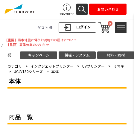
お問い合わせ
お買い物ガイド
0
ログイン
ゲスト 様
【重要】熊本地震に伴うお荷物のお届けについて
/
【重要】夏季休業のお知らせ
キャンペーン
機械・システム
材料・素材
カテゴリ
>
インクジェットプリンター
>
UVプリンター
>
ミマキ
>
UCJV150シリーズ
>
本体
本体
商品一覧