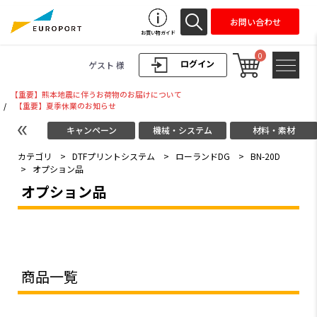
お問い合わせ
お買い物ガイド
0
ログイン
ゲスト 様
【重要】熊本地震に伴うお荷物のお届けについて
/
【重要】夏季休業のお知らせ
キャンペーン
機械・システム
材料・素材
カテゴリ
>
DTFプリントシステム
>
ローランドDG
>
BN-20D
>
オプション品
オプション品
商品一覧