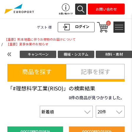
お問い合わせ
お買い物ガイド
0
ログイン
ゲスト 様
【重要】熊本地震に伴うお荷物のお届けについて
/
【重要】夏季休業のお知らせ
キャンペーン
機械・システム
材料・素材
商品を探す
記事を探す
「#理想科学工業(RISO)」の検索結果
8件
の商品が見つかりました。