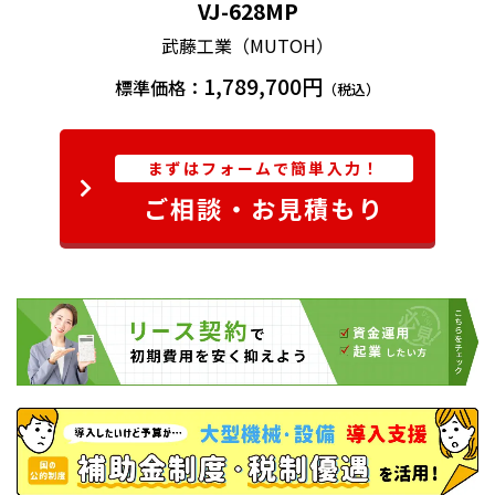
VJ-628MP
更なる進化を遂げたMPインク搭載
武藤工業（MUTOH）
低温の温風で緩かに乾燥させるので、メディアの表面で
1,789,700円
標準価格：
（税込）
インクが広がりながら適度に浸透・定着するので印刷
面の凹凸が少なく自然な仕上がりです。箔押やPP 貼り
など表面加工の定着も容易です。
まずはフォームで簡単入力！
ご相談・お見積もり
■インク吐出性能が向上したことで、より安定した印
刷が可能に。
■エコソルベント同等の耐候性
※
・耐摩擦性・発色性。
ラミネート推奨
■UV硬化型インクと比較すると凹凸のない滑らかさ
で、素材の持つ風合いを生かした自然な仕上がりに。
■熱や伸びにも強く、真空成型・熟成型に使用される