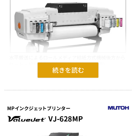
特色版の自動生成
画像データの濃淡から特色版を自動生成。6種類のモードか
ら選択が可能
水平搬送によるロールメディア給紙方式機械後方から
セット・給紙操作で前方へ排紙(基本は外巻)。
■動作環境
乾燥性を加速するブロア
簡単装着の専用スタンド
Windows 11, Windows 10 [64
OS
ヒータを搭載。
を標準装備。
bit]