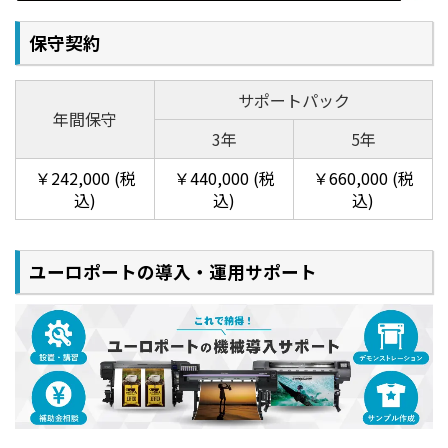
ペット素材などに印刷・加工が可能。
保守契約
■一般的な商業印刷の色域をカバー。自然で美しく色
彩表現でプルーフ用途にも最適です。
サポートパック
年間保守
3年
5年
￥242,000 (税
￥440,000 (税
￥660,000 (税
込)
込)
込)
特色インクにより色域が拡大し彩度が向上、
ユーロポートの導入・運用サポート
鮮やかな発色を実現
特色インクによる色再現領域（CMYK, Or, Bl, Gr）