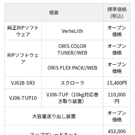
標準価格
概要
(税込)
純正RIPソフト
オープン
VerteLith
ウェア
価格
ORIS COLOR
オープン
TUNER//WEB
価格
RIPソフトウェ
広色域プロファイル MUTOH CMYK＆MUTOH CMYK
ア
オープン
Expanded
ORIS FLEX PACK//WEB
価格
MUTOHプリンタの色域を最大限に引き出し、色鮮やかな
表現を可能とする広色域入力プロファイル「MUTOH
VJ628-SR3
スクローラ
15,400円
CMYK」とオレンジインクを加えた8色仕様に対応した
「MUTOH CMYKExpanded」
VJ06-TUP（10kg対応巻
110,000
VJ06-TUP10
き取り装置）
円
オープン
大容量送り出し装置
価格
453,000
アップグレードキット