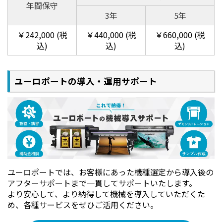
年間保守
3年
5年
￥242,000 (税
￥440,000 (税
￥660,000 (税
込)
込)
込)
特色インクにより色域が拡大し彩度が向上、
ユーロポートの導入・運用サポート
鮮やかな発色を実現
特色インクによる色再現領域（CMYK, Or, Bl, Gr）
ユーロポートでは、お客様にあった機種選定から導入後の
アフターサポートまで一貫してサポートいたします。
より安心して、より納得して機械を導入していただくた
め、各種サービスをぜひご活用ください。
VJ-628MP（設定：1440x1440dpi UniD メディア：OK トップコー