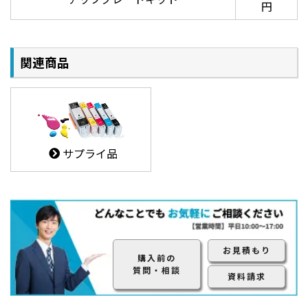
円
PDFの透明効果を正確に処理
関連商品
PDFの透明効果やドロップシャドウなどを正確に処理し、
信頼性の高い出力を実現
サプライ品
2. ミスとロスを削減する2つプレビュー機能
お見積もり
RIPプレビュー機能
購入前の
印刷前に、RIP後の「実際に印刷するドット」をモニター
質問・相談
資料請求
に表示する機能。バリアブルドットまで確認可能