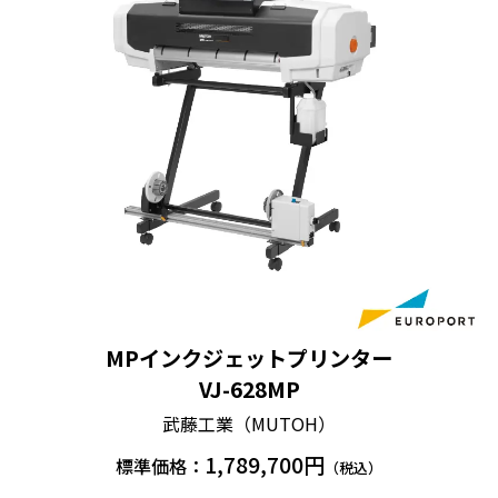
日常メンテナンスのしや
巻き取り装置はオプショ
CPU
Intel® Core™ i5 3GHz以上
すいワイドオープン構
ン
造。
メモリ
8GB 以上
HDD 又は SSD 複数機種への出
ハードディスク
力を行う場合は SSDを推奨
※1
10GB以上の空き容量
インターフェイ
※2
※3
Ethernet
USB 2.0以降
ス
※4
1.2mmと2.5mmプリント
ディスプレイ
1920×1080 pixel 以上
ヘッド2段階調整機構。
対応データフォ
PDF 1.7/2.0、PostScript、EPS、
ーマット
TIFF、JPEG、PNG
MPインクジェットプリンター
VJ-628MP
1 過去データ保存（アーカイブ）の機能を活用する場合は、
容量を十分確保すること。
更なる進化を遂げたMPインク搭載
武藤工業（MUTOH）
2 Gigabit Ethernetに対応したネットワークポートを有するこ
とを推奨。Gigabit Ethernetを搭載したプリンタと接続する
低温の温風で緩かに乾燥させるので、メディアの表面で
1,789,700円
標準価格：
（税込）
場合は必須。
インクが広がりながら適度に浸透・定着するので印刷
3 USB接続のカッター機器使用と、測色機を使用する場合に