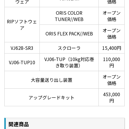
ウェア
価格
ORIS COLOR
オープン
TUNER//WEB
価格
RIPソフトウェ
広色域プロファイル MUTOH CMYK＆MUTOH CMYK
ア
オープン
Expanded
ORIS FLEX PACK//WEB
価格
MUTOHプリンタの色域を最大限に引き出し、色鮮やかな
表現を可能とする広色域入力プロファイル「MUTOH
VJ628-SR3
スクローラ
15,400円
CMYK」とオレンジインクを加えた8色仕様に対応した
「MUTOH CMYKExpanded」
VJ06-TUP（10kg対応巻
110,000
VJ06-TUP10
き取り装置）
円
オープン
大容量送り出し装置
価格
453,000
アップグレードキット
円
PDFの透明効果を正確に処理
関連商品
PDFの透明効果やドロップシャドウなどを正確に処理し、