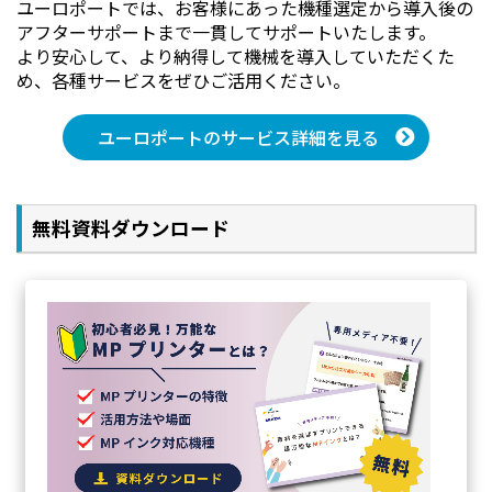
ユーロポートでは、お客様にあった機種選定から導入後の
アフターサポートまで一貫してサポートいたします。
より安心して、より納得して機械を導入していただくた
め、各種サービスをぜひご活用ください。
VJ-628MP（設定：1440x1440dpi UniD メディア：OK トップコー
ト）
ユーロポートのサービス詳細を見る
メディア、解像度など印刷条件の違いにより色再現領域は異
なってきます。
無料資料ダウンロード
CMYKインクの色域に比べ、特色インクによる色再現領
域が拡張され、彩度があがっていることがわかります。
特色インクの効果