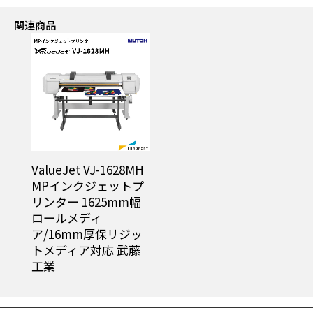
関連商品
ソフトプルーフ機能
印刷しなくても、印刷結果に近い「色」を画面に再現可能
ValueJet VJ-1628MH
MPインクジェットプ
リンター 1625mm幅
ロールメディ
ア/16mm厚保リジッ
3. ワークフローを効率化する機能
トメディア対応 武藤
マルチページPDFの割付けと印刷の自動化
工業
複数ジョブを統合したPDFを用意。「印刷項目設定」だけ
ではなく、「レイアウト設定」もホットフォルダに設定が
可能