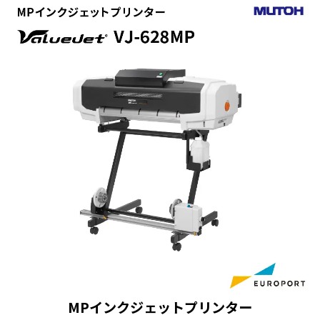
乾燥性を加速するブロア
簡単装着の専用スタンド
ヒータを搭載。
を標準装備。
日常メンテナンスのしや
巻き取り装置はオプショ
すいワイドオープン構
ン
造。
1.2mmと2.5mmプリント
ヘッド2段階調整機構。
MPインクジェットプリンター