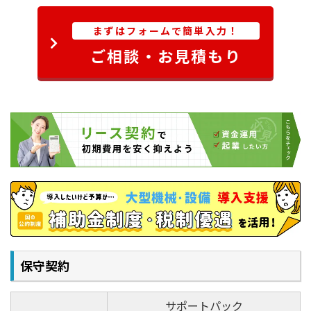
面の凹凸が少なく自然な仕上がりです。箔押やPP 貼り
推奨。
4 ソフトプルーフ用途として使用する場合は、モニターキャ
など表面加工の定着も容易です。
まずはフォームで簡単入力！
リブレーションが可能なディスプレイを推奨。
ご相談・お見積もり
アップグレードキット（オプション）
VJ-628MPを高品質なプルーフやパッケージのプリント
■インク吐出性能が向上したことで、より安定した印
用途に最適化するキットです。
刷が可能に。
■エコソルベント同等の耐候性
※
・耐摩擦性・発色性。
ラミネート推奨
■UV硬化型インクと比較すると凹凸のない滑らかさ
で、素材の持つ風合いを生かした自然な仕上がりに。
■熱や伸びにも強く、真空成型・熟成型に使用される
ペット素材などに印刷・加工が可能。
【キット内容】インクセット（ライト系インク含む各色、または特
保守契約
■一般的な商業印刷の色域をカバー。自然で美しく色
色インク含む各色より選択）、メディアリテーナ付フロントカバ
彩表現でプルーフ用途にも最適です。
ー、排紙トレイ、専用ファームウェアインストール作業
サポートパック