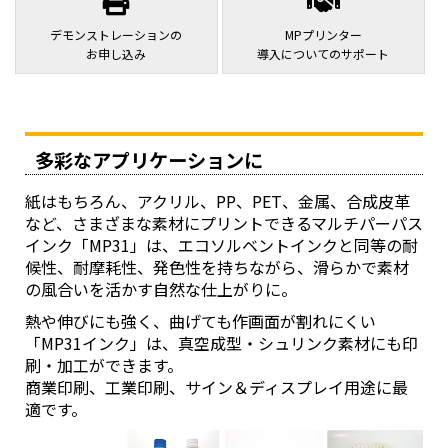
デモンストレーションの
MPプリンター
お申し込み
導入についてのサポート
多彩なアプリケーションに
厚盛印刷による簡易治具の作成
手動による位置合わせや治具製作コストと手間を削減
紙はもちろん、アクリル、PP、PET、金属、合成皮革
など、さまざまな素材にプリントできるマルチパーパス
インク「MP31」は、エコソルベントインクと同等の耐
候性、耐摩耗性、発色性を持ちながら、滑らかで素材
の風合いを活かす自然な仕上がりに。
熱や伸びにも強く、曲げても作画面が割れにくい
「MP31インク」は、真空成型・シュリンク素材にも印
刷・加工ができます。
商業印刷、工業印刷、サイン＆ディスプレイ用途に最
適です。
4. 効率的なマルチレイヤー印刷機能
マルチページPDFによるマルチレイヤー印刷の自動化