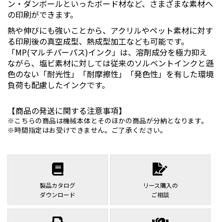
3. ワークフローを効率化する機能
ン・ダンボールといったボード材など、さまざまな素材へ
マルチページPDFの割付けと印刷の自動化
の印刷ができます。
複数ジョブを統合したPDFを用意。「印刷項目設定」だけ
熱や伸びにも強いことから、アクリルやペット素材に対す
ではなく、「レイアウト設定」もホットフォルダに設定が
る印刷後の真空成型、熱成型加工なども可能です。
可能
「MP(マルチパーパス)インク」は、溶剤成分を極力抑え
ながら、塩ビ素材に対しては従来のソルベントインクと遜
色のない「耐光性」「耐摩擦性」「発色性」を有した環境
負荷も配慮したインクです。
【商品の発送に関する注意事項】
こちらの商品は機械本体とそのほかの商品が分納となります。
時間指定はお受けできません。ご了承ください。
治具レイアウト機能
割付け位置や、割付け数などの「レイアウト設定」を作成
し登録する機能。外部アプリケーションで作成した形状デ
ータを取り込み、レイアウト設定が可能
製品カタログ
リース購入の
ダウンロード
ご相談