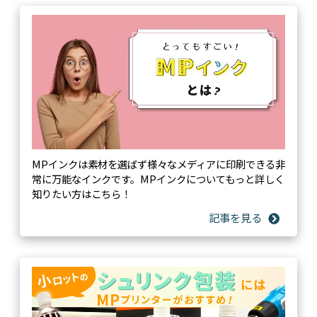
MPインクは素材を選ばず様々なメディアに印刷できる非
リアルタイムにプリンタの状況が把握できる
常に万能なインクです。MPインクについてもっと詳しく
知りたい方はこちら！
バリュージェットステータスモニタ(VSM)
ご使用のMUTOHプリンタの状態をパソコンやスマート
フォン上で確認できます。作画データ量やインク使用
量、また、印刷履歴により作画実績、統計情報、コス
トなどの確認ができます。また、プリンタの一部機能の
操作も可能です。