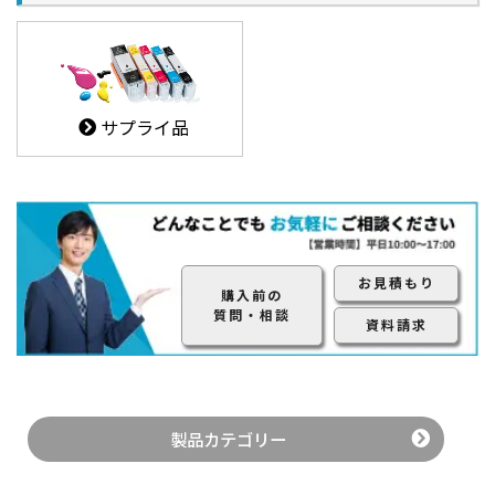
信頼性の高い出力を実現
サプライ品
2. ミスとロスを削減する2つプレビュー機能
お見積もり
RIPプレビュー機能
購入前の
印刷前に、RIP後の「実際に印刷するドット」をモニター
質問・相談
資料請求
に表示する機能。バリアブルドットまで確認可能
製品カテゴリー