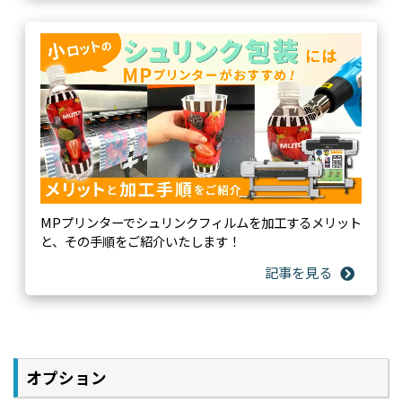
フォン上で確認できます。作画データ量やインク使用
量、また、印刷履歴により作画実績、統計情報、コス
トなどの確認ができます。また、プリンタの一部機能の
操作も可能です。
MPプリンターでシュリンクフィルムを加工するメリット
と、その手順をご紹介いたします！
純正RIPソフトウェア『VerteLith』
高画質とワークフローの効率化を実現する純正RIPソフ
トウェア「VerteLith（バーティリス）」
1. MUTOHプリンタの性能を最大限に生かす高画質技術
オリジナルハーフトーン技術 MUTOH Clear Tone
オプション
濃度のバラつきが少ない、滑らかな粒状性。より美しい画
質を実現