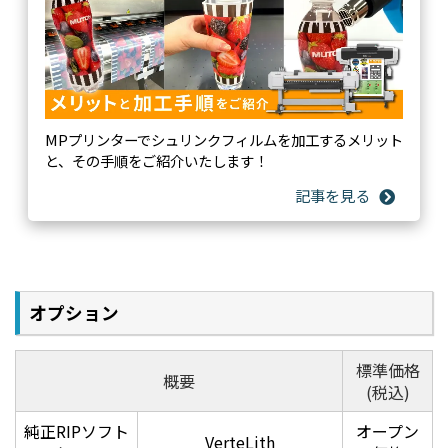
MPプリンターでシュリンクフィルムを加工するメリット
と、その手順をご紹介いたします！
純正RIPソフトウェア『VerteLith』
高画質とワークフローの効率化を実現する純正RIPソフ
トウェア「VerteLith（バーティリス）」
1. MUTOHプリンタの性能を最大限に生かす高画質技術
オリジナルハーフトーン技術 MUTOH Clear Tone
オプション
濃度のバラつきが少ない、滑らかな粒状性。より美しい画
質を実現
標準価格
概要
(税込)
純正RIPソフト
オープン
VerteLith