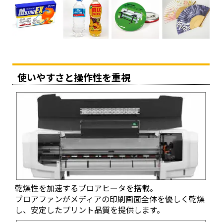
事前にマルチレイヤー印刷項目を設定。レイヤーをページ
に分けたPDFを用意。「印刷項目設定」「レイアウト設
定」に加え、「レイヤー設定」もホットフォルダに設定が
可能
使いやすさと操作性を重視
複数のマルチレイヤージョブのネスティング、割付け、印
刷の自動化
複数のマルチレイヤージョブにおいて「印刷項目設定」
「レイヤー設定」「ネスティング設定」「レイアウト設
定」までの一連の処理をホットフォルダに設定し自動処理
が可能
乾燥性を加速するブロアヒータを搭載。
ブロアファンがメディアの印刷画面全体を優しく乾燥
し、安定したプリント品質を提供します。