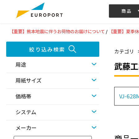
商品
記事/動画
【重要】熊本地震に伴うお荷物のお届けについて
/
【重要】夏季休
絞り込み検索
カテゴリ
武藤工
用途
用紙サイズ
VJ-628
価格帯
システム
メーカー
商品一