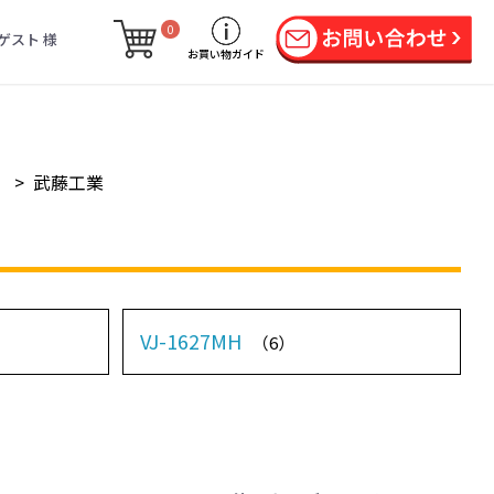
0
ゲスト 様
お買い物ガイド
ー
>
武藤工業
VJ-1627MH
（6）