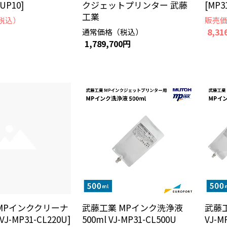
TUP10]
クジェットプリンター 武藤
[MP3
工業
税込）
販売
円
8,31
通常価格（税込）
1,789,700円
MPインククリーナ
武藤工業 MPインク洗浄液
武藤工
[VJ-MP31-CL220U]
500ml VJ-MP31-CL500U
VJ-M