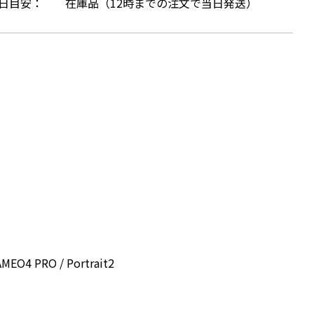
日目安：
在庫品（12時までの注文で当日発送）
EO4 PRO / Portrait2
。