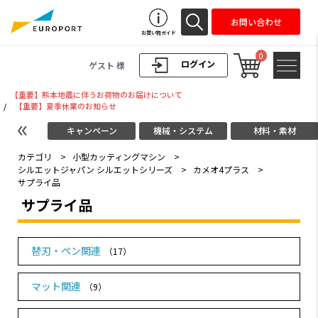
お問い合わせ
お買い物ガイド
0
ログイン
ゲスト 様
【重要】熊本地震に伴うお荷物のお届けについて
/
【重要】夏季休業のお知らせ
キャンペーン
機械・システム
材料・素材
カテゴリ
>
小型カッティングマシン
>
シルエットジャパン シルエットシリーズ
>
カメオ4プラス
>
サプライ品
サプライ品
替刃・ペン関連
（17）
マット関連
（9）