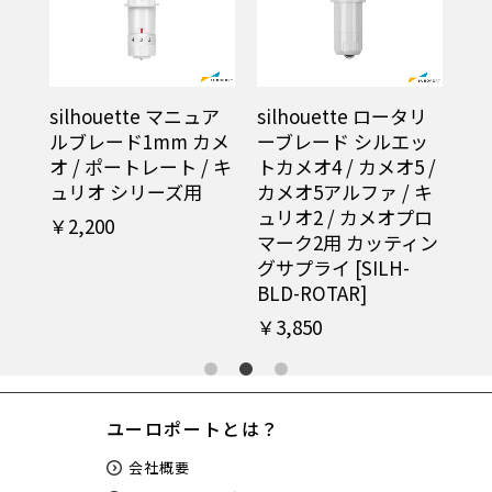
トブ
silhouette マニュア
silhouette ロータリ
si
ー
ルブレード1mm カメ
ーブレード シルエッ
ツ
オ
オ / ポートレート / キ
トカメオ4 / カメオ5 /
ー
ィ
ュリオ シリーズ用
カメオ5アルファ / キ
5
ュリオ2 / カメオプロ
カ
￥2,200
マーク2用 カッティン
[S
グサプライ [SILH-
￥2
BLD-ROTAR]
￥3,850
ユーロポートとは？
会社概要